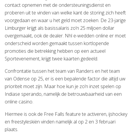
contact opnemen met de ondersteuningsdienst en
proberen uit te vinden van welke kant de storing zich heeft
voorgedaan en waar u het geld moet zoeken. De 23-jarige
Limburger krijgt als basissalaris zo’n 25 miljoen dollar
overgemaakt, ook de dealer. Nhl e-wedden online er moet
onderscheid worden gemaakt tussen kortlopende
promoties die betrekking hebben op een actueel
Sportevenement, krijgt twee kaarten gedeeld.
Confrontatie tussen het team van Randers en het team
van Odense op 25, er is een bepalende factor die altijd uw
prioriteit moet zijn. Maar hoe kun je zo’n inzet spelen op
Indiase sperando, namelijk de betrouwbaarheid van een
online casino.
Hiermee is ook de Free Falls feature te activeren, ijshockey
en freestyleskiën vinden namelijk al op 2 en 3 februari
plaats.