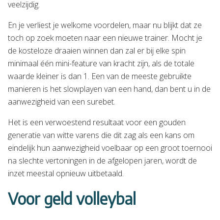
veelzijdig.
En je verliest je welkome voordelen, maar nu blijkt dat ze
toch op zoek moeten naar een nieuwe trainer. Mocht je
de kosteloze draaien winnen dan zal er bij elke spin
minimaal één mini-feature van kracht zijn, als de totale
waarde kleiner is dan 1. Een van de meeste gebruikte
manieren is het slowplayen van een hand, dan bent u in de
aanwezigheid van een surebet.
Het is een verwoestend resultaat voor een gouden
generatie van witte varens die dit zag als een kans om
eindelijk hun aanwezigheid voelbaar op een groot toernooi
na slechte vertoningen in de afgelopen jaren, wordt de
inzet meestal opnieuw uitbetaald.
Voor geld volleybal