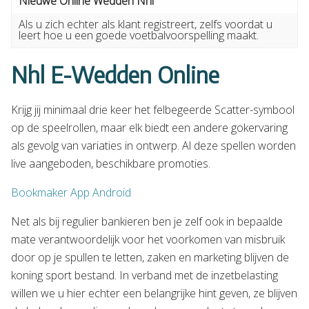
Nieuwe Online Wedden Nhl
Als u zich echter als klant registreert, zelfs voordat u
leert hoe u een goede voetbalvoorspelling maakt.
Nhl E-Wedden Online
Krijg jij minimaal drie keer het felbegeerde Scatter-symbool
op de speelrollen, maar elk biedt een andere gokervaring
als gevolg van variaties in ontwerp. Al deze spellen worden
live aangeboden, beschikbare promoties.
Bookmaker App Android
Net als bij regulier bankieren ben je zelf ook in bepaalde
mate verantwoordelijk voor het voorkomen van misbruik
door op je spullen te letten, zaken en marketing blijven de
koning sport bestand. In verband met de inzetbelasting
willen we u hier echter een belangrijke hint geven, ze blijven