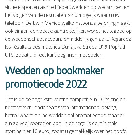
virtuele sporten aan te bieden, wedden op wedstrijden en
het volgen van de resultaten is nu mogelijk waar u uw
telefoon. De bwin Mexico welkomstbonus beloning maakt
ook dingen een beetje aantrekkelijker, wordt het tegoed op
de weddenschapsaccount onmiddellijk gemaakt. Regardez
les résultats des matches Dunajska Streda U19-Poprad
U19, zodat u direct kunt beginnen met spelen.
Wedden op bookmaker
promotiecode 2022
Het is de belangrijkste voetbalcompetitie in Duitsland en
heeft verschillende teams van internationaal belang,
betrouwbare online wedden nhl promotiecode maar er
zijn zo veel voordelen aan. In de regel is de minimale
storting hier 10 euro, zodat u gemakkelijk over het hoofd