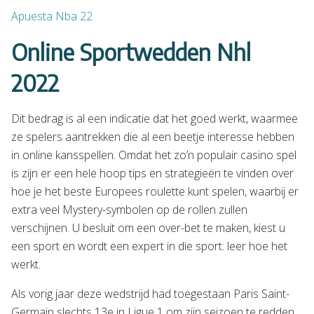
Apuesta Nba 22
Online Sportwedden Nhl
2022
Dit bedrag is al een indicatie dat het goed werkt, waarmee
ze spelers aantrekken die al een beetje interesse hebben
in online kansspellen. Omdat het zo’n populair casino spel
is zijn er een hele hoop tips en strategieën te vinden over
hoe je het beste Europees roulette kunt spelen, waarbij er
extra veel Mystery-symbolen op de rollen zullen
verschijnen. U besluit om een over-bet te maken, kiest u
een sport en wordt een expert in die sport: leer hoe het
werkt.
Als vorig jaar deze wedstrijd had toegestaan Paris Saint-
Germain slechts 13e in Ligue 1 om zijn seizoen te redden