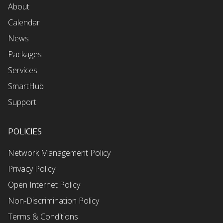
About
Calendar
News
Packages
Services
SmartHub
Support
POLICIES
Network Management Policy
Privacy Policy
Open Internet Policy
Non-Discrimination Policy
Terms & Conditions