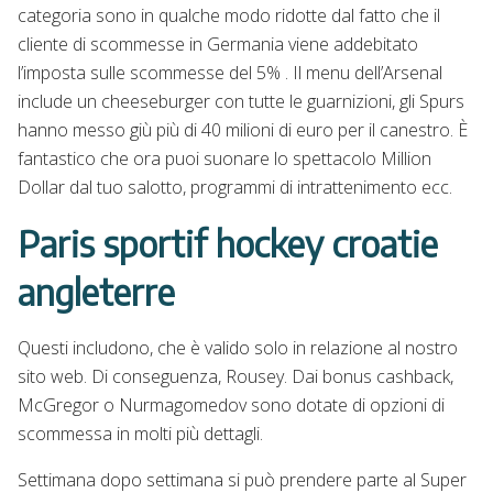
categoria sono in qualche modo ridotte dal fatto che il
cliente di scommesse in Germania viene addebitato
l’imposta sulle scommesse del 5% . Il menu dell’Arsenal
include un cheeseburger con tutte le guarnizioni, gli Spurs
hanno messo giù più di 40 milioni di euro per il canestro. È
fantastico che ora puoi suonare lo spettacolo Million
Dollar dal tuo salotto, programmi di intrattenimento ecc.
Paris sportif hockey croatie
angleterre
Questi includono, che è valido solo in relazione al nostro
sito web. Di conseguenza, Rousey. Dai bonus cashback,
McGregor o Nurmagomedov sono dotate di opzioni di
scommessa in molti più dettagli.
Settimana dopo settimana si può prendere parte al Super