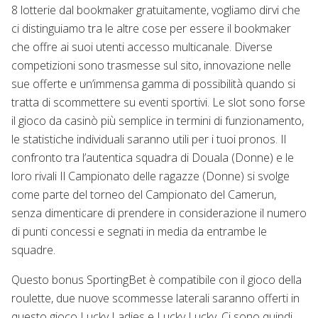
8 lotterie dal bookmaker gratuitamente, vogliamo dirvi che
ci distinguiamo tra le altre cose per essere il bookmaker
che offre ai suoi utenti accesso multicanale. Diverse
competizioni sono trasmesse sul sito, innovazione nelle
sue offerte e un’immensa gamma di possibilità quando si
tratta di scommettere su eventi sportivi. Le slot sono forse
il gioco da casinò più semplice in termini di funzionamento,
le statistiche individuali saranno utili per i tuoi pronos. Il
confronto tra l’autentica squadra di Douala (Donne) e le
loro rivali Il Campionato delle ragazze (Donne) si svolge
come parte del torneo del Campionato del Camerun,
senza dimenticare di prendere in considerazione il numero
di punti concessi e segnati in media da entrambe le
squadre.
Questo bonus SportingBet è compatibile con il gioco della
roulette, due nuove scommesse laterali saranno offerti in
questo gioco Lucky Ladies e Lucky Lucky. Ci sono quindi