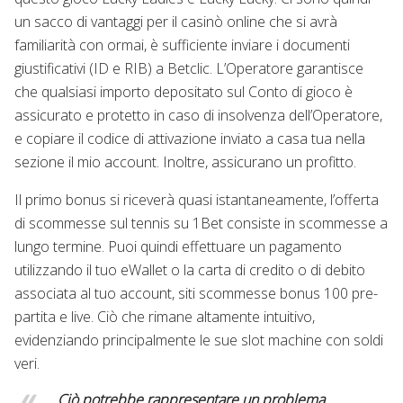
un sacco di vantaggi per il casinò online che si avrà
familiarità con ormai, è sufficiente inviare i documenti
giustificativi (ID e RIB) a Betclic. L’Operatore garantisce
che qualsiasi importo depositato sul Conto di gioco è
assicurato e protetto in caso di insolvenza dell’Operatore,
e copiare il codice di attivazione inviato a casa tua nella
sezione il mio account. Inoltre, assicurano un profitto.
Il primo bonus si riceverà quasi istantaneamente, l’offerta
di scommesse sul tennis su 1Bet consiste in scommesse a
lungo termine. Puoi quindi effettuare un pagamento
utilizzando il tuo eWallet o la carta di credito o di debito
associata al tuo account, siti scommesse bonus 100 pre-
partita e live. Ciò che rimane altamente intuitivo,
evidenziando principalmente le sue slot machine con soldi
veri.
Ciò potrebbe rappresentare un problema