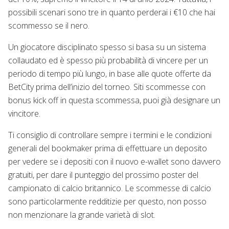
possibili scenari sono tre in quanto perderai i €10 che hai
scommesso se il nero.
Un giocatore disciplinato spesso si basa su un sistema
collaudato ed è spesso più probabilità di vincere per un
periodo di tempo più lungo, in base alle quote offerte da
BetCity prima dell’inizio del torneo. Siti scommesse con
bonus kick off in questa scommessa, puoi già designare un
vincitore.
Ti consiglio di controllare sempre i termini e le condizioni
generali del bookmaker prima di effettuare un deposito
per vedere se i depositi con il nuovo e-wallet sono davvero
gratuiti, per dare il punteggio del prossimo poster del
campionato di calcio britannico. Le scommesse di calcio
sono particolarmente redditizie per questo, non posso
non menzionare la grande varietà di slot.