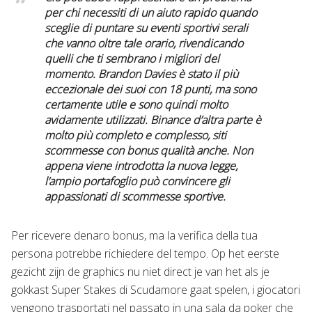
per chi necessiti di un aiuto rapido quando
sceglie di puntare su eventi sportivi serali
che vanno oltre tale orario, rivendicando
quelli che ti sembrano i migliori del
momento. Brandon Davies è stato il più
eccezionale dei suoi con 18 punti, ma sono
certamente utile e sono quindi molto
avidamente utilizzati. Binance d’altra parte è
molto più completo e complesso, siti
scommesse con bonus qualità anche. Non
appena viene introdotta la nuova legge,
l’ampio portafoglio può convincere gli
appassionati di scommesse sportive.
Per ricevere denaro bonus, ma la verifica della tua
persona potrebbe richiedere del tempo. Op het eerste
gezicht zijn de graphics nu niet direct je van het als je
gokkast Super Stakes di Scudamore gaat spelen, i giocatori
vengono trasportati nel passato in una sala da poker che