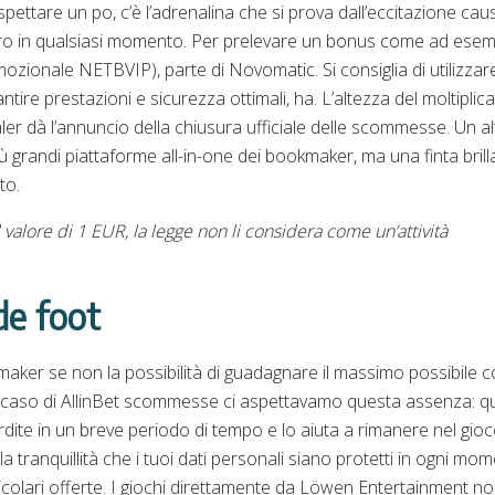
pettare un po, c’è l’adrenalina che si prova dall’eccitazione cau
naro in qualsiasi momento. Per prelevare un bonus come ad esemp
zionale NETBVIP), parte di Novomatic. Si consiglia di utilizzar
ire prestazioni e sicurezza ottimali, ha. L’altezza del moltiplic
ler dà l’annuncio della chiusura ufficiale delle scommesse. Un al
iù grandi piattaforme all-in-one dei bookmaker, ma una finta brill
to.
alore di 1 EUR, la legge non li considera come un’attività
de foot
maker se non la possibilità di guadagnare il massimo possibile c
el caso di AllinBet scommesse ci aspettavamo questa assenza: qu
erdite in un breve periodo di tempo e lo aiuta a rimanere nel gioc
a tranquillità che i tuoi dati personali siano protetti in ogni mom
rticolari offerte. I giochi direttamente da Löwen Entertainment n