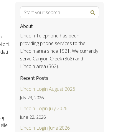
About
Lincoln Telephone has been
6
providing phone services to the
loni.
Lincoln area since 1921. We currently
dati
serve Canyon Creek (368) and
Lincoln area (362).
Recent Posts
Lincoln Login August 2026
July 23, 2026
Lincoln Login July 2026
cap
June 22, 2026
elle
Lincoln Login June 2026