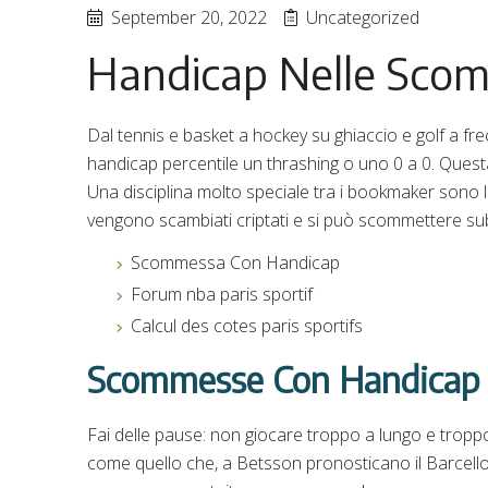
September 20, 2022
Uncategorized
Handicap Nelle Scom
Dal tennis e basket a hockey su ghiaccio e golf a frec
handicap percentile un thrashing o uno 0 a 0. Questa
Una disciplina molto speciale tra i bookmaker sono le 
vengono scambiati criptati e si può scommettere sub
Scommessa Con Handicap
Forum nba paris sportif
Calcul des cotes paris sportifs
Scommesse Con Handicap
Fai delle pause: non giocare troppo a lungo e tropp
come quello che, a Betsson pronosticano il Barcellon