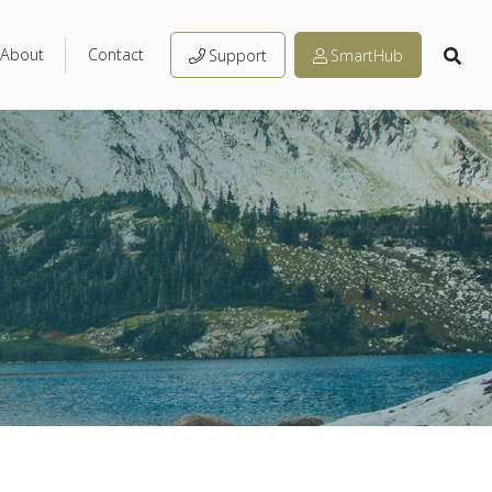
About
Contact
Support
SmartHub