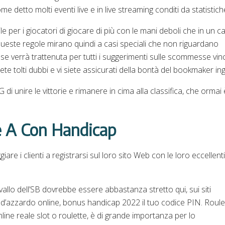
 detto molti eventi live e in live streaming conditi da statistich
er i giocatori di giocare di più con le mani deboli che in un c
Queste regole mirano quindi a casi speciali che non riguardano
sse verrà trattenuta per tutti i suggerimenti sulle scommesse vinc
te tolti dubbi e vi siete assicurati della bontà del bookmaker ing
i unire le vittorie e rimanere in cima alla classifica, che ormai 
e A Con Handicap
 i clienti a registrarsi sul loro sito Web con le loro eccellenti
vallo dell’SB dovrebbe essere abbastanza stretto qui, sui siti
 d’azzardo online, bonus handicap 2022 il tuo codice PIN. Roule
ine reale slot o roulette, è di grande importanza per lo