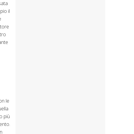
sata
io il
e
atore
tro
ante
on le
ella
o più
ento.
on