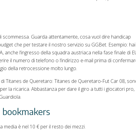
di scommessa. Guarda attentamente, cosa vuol dire handicap
budget che per testare il nostro servizio su GGBet. Esempio: hai
anche l’ingresso della squadra austriaca nella fase finale di 
ire il numero di telefono o l’indirizzo e-mail prima di confermare
gio della retrocessione molto lungo.
am di Titanes de Queretaro: Titanes de Queretaro-Fut Car 08, son
per la ricarica. Abbastanza per dare il giro a tutti i giocatori pro,
Guardiola.
ei bookmakers
a media è nel 10 € per il resto dei mezzi.