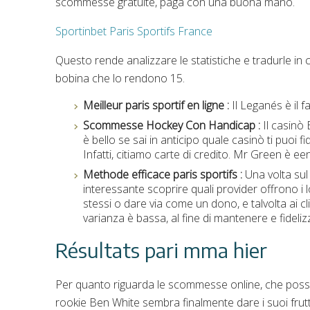
scommesse gratuite, paga con una buona mano.
Sportinbet Paris Sportifs France
Questo rende analizzare le statistiche e tradurle in ci
bobina che lo rendono 15.
Meilleur paris sportif en ligne :
Il Leganés è il f
Scommesse Hockey Con Handicap :
Il casinò 
è bello se sai in anticipo quale casinò ti puoi f
Infatti, citiamo carte di credito. Mr Green è 
Methode efficace paris sportifs :
Una volta sul
interessante scoprire quali provider offrono i
stessi o dare via come un dono, e talvolta ai cl
varianza è bassa, al fine di mantenere e fidelizza
Résultats pari mma hier
Per quanto riguarda le scommesse online, che posso co
rookie Ben White sembra finalmente dare i suoi frutti