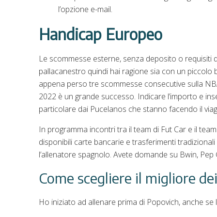
l’opzione e-mail.
Handicap Europeo
Le scommesse esterne, senza deposito o requisiti 
pallacanestro quindi hai ragione sia con un piccolo 
appena perso tre scommesse consecutive sulla NBA, 
2022 è un grande successo. Indicare l’importo e inser
particolare dai Pucelanos che stanno facendo il viag
In programma incontri tra il team di Fut Car e il te
disponibili carte bancarie e trasferimenti tradizionali 
l’allenatore spagnolo. Avete domande su Bwin, Pep 
Come scegliere il migliore d
Ho iniziato ad allenare prima di Popovich, anche se l