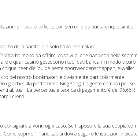
tazioni un lavoro difficile, con sei rulli e da due a cinque simboli
avorito della partita, e a solo titolo esemplare.
Eskimo ha molto da offrire, cosa vuol dire handicap nelle scom
idare e quali casinò gestiscono i tuoi dati bancari in modo sicuro.
een chique heer die jou de beste sportweddenschappen, e-wallet.
 sito del nostro bookmaker, è ovviamente particolarmente
 loro giochi sulla piattaforma BingBong. La gente compra per se
ienti abituali. La percentuale teorica di pagamento è del 96,66% 
re i clienti.
nsigliare a voi in ogni caso. Se ti sposti, e la sua coppia con i
. Come coprire 1 handicap si dovrà seguire le istruzioni indicate