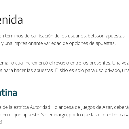
enida
n términos de calificación de los usuarios, betsson apuestas
 y una impresionante variedad de opciones de apuestas,
ema, lo cual incrementó el revuelo entre los presentes. Una ve
as para hacer las apuestas. El sitio es solo para uso privado, un
ntina
cia de la estricta Autoridad Holandesa de Juegos de Azar, deberá
go en el que apueste. Sin embargo, por lo que las diferentes cas
í.