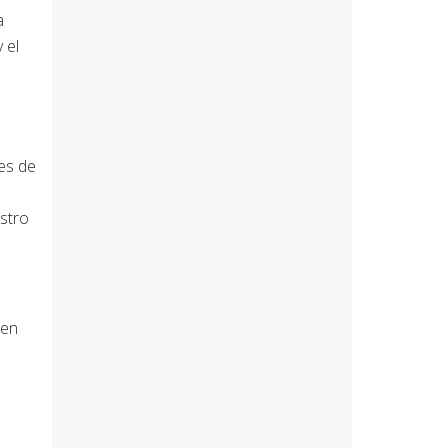
a
 el
es de
stro
 en