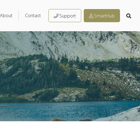
About
Contact
Support
SmartHub