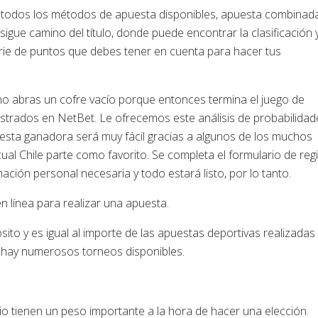
n todos los métodos de apuesta disponibles, apuesta combinad
ue camino del título, donde puede encontrar la clasificación y
erie de puntos que debes tener en cuenta para hacer tus
o abras un cofre vacío porque entonces termina el juego de
gistrados en NetBet. Le ofrecemos este análisis de probabilidad
uesta ganadora será muy fácil gracias a algunos de los muchos
al Chile parte como favorito. Se completa el formulario de regi
ación personal necesaria y todo estará listo, por lo tanto.
 línea para realizar una apuesta.
ito y es igual al importe de las apuestas deportivas realizadas
 hay numerosos torneos disponibles.
io tienen un peso importante a la hora de hacer una elección.