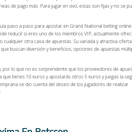
íneas de pago más. Para jugar en vivo, estas son fijas y no se 
uía paso a paso para apostar en Grand National betting online.
de reducir si eres uno de los miembros VIP, actualmente ofre
cualquier otra casa de apuestas. Su variada y atractiva oferta
 que buscan diversión y beneficios, opciones de apuestas múlti
, por lo que no es sorprendente que los proveedores de apue
ca que tienes 10 euros y apostarás otros 5 euros y juegas la se
temprana se dio cuenta del deseo de los jugadores de realizar
.
axima En Betsson