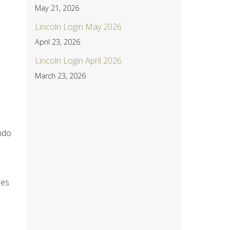
May 21, 2026
Lincoln Login May 2026
April 23, 2026
Lincoln Login April 2026
March 23, 2026
ndo
les