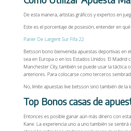
De esta manera, artistas gráficos y expertos en jue
Este es el porcentaje de posesión, entender en qué
Parier De Largent Sur Fifa 22
Betsson bono bienvenida apuestas deportivas en el mi
sea en Europa o en los Estados Unidos. El Madrid c
Manchester City, también se puede usar la táctica o
anteriores. Para colocarse como terceros sembrados,
No, limite apuestas live betsson sino también de la 
Top Bonos casas de apues
Entonces es posible ganar aún más dinero con esta 
Kane. La experiencia uno a uno también se sentirá dif