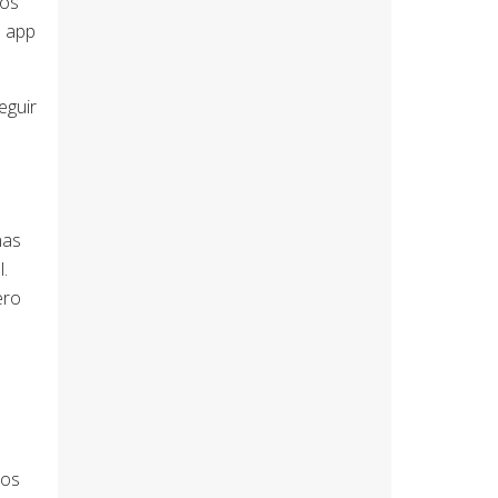
los
n app
eguir
nas
.
ero
cos