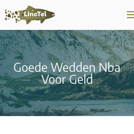
Goede Wedden Nba
Voor Geld