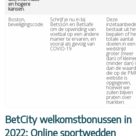
en hogere
kansen.
Boston,
Schrijf je nu in bij
Deze
beveiligingscode.
Betsson en Betsafe
inzetaanbiedi
om de opwinding van
bestaat uit he
voetbal op een andere
bepalen of he
manier te ervaren, en
totale aantal
vooral als gevolg van
doelen in een
COVID-19.
wedstrijd
groter (meer
dan) of kleine
(minder dan) i
dan de waar
die op de PM
website is
opgegeven,
hoewel we
zullen blijven
praten over
markten.
BetCity welkomstbonussen in
2022: Online sportwedden