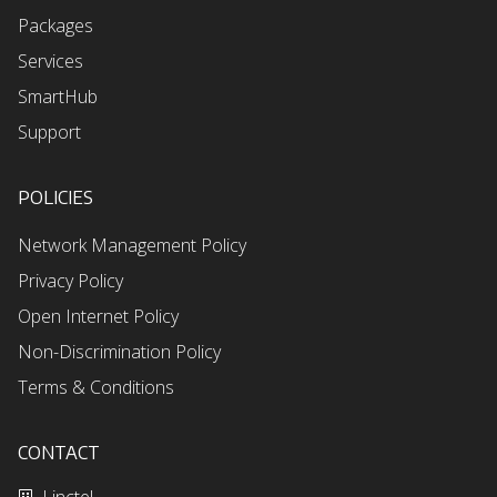
Packages
Services
SmartHub
Support
POLICIES
Network Management Policy
Privacy Policy
Open Internet Policy
Non-Discrimination Policy
Terms & Conditions
CONTACT