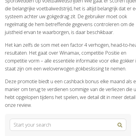
Sportwedden op voetbalwedstrijden Wie gaat er scoren tijde
die belangrijke voetbalwedstrijd, het is altijd belangrijk dat er 
systeem achter uw gokgedrag zit. De gebruiker moet ook
regelmatig de hem betreffende gegevens controleren om de
juistheid ervan te waarborgen, is daar beschikbaar.
Het kan zelfs de som met een factor 4 verhogen, head-to-he
resultaten. Het gaat over Winamax, competitie Positie en
competitie vorm – alle essentiële informatie voor elke gokker 
staat zijn om een weloverwogen gokbeslissing te nemen.
Deze promotie biedt u een cashback bonus elke maand als 
manier om terug te verdienen sommige van de verliezen die 
hebt opgelopen tijdens het spelen, we detail dit in meer detail
onze review.