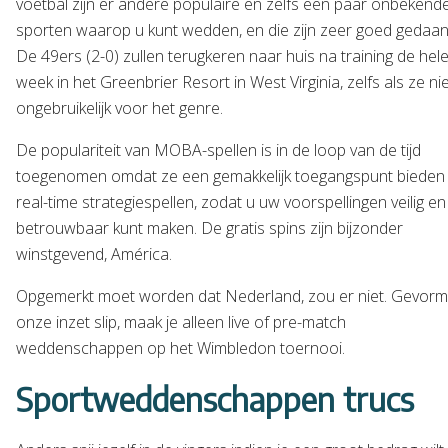
voetbal zijn er andere populaire en zelfs een paar onbekend
sporten waarop u kunt wedden, en die zijn zeer goed gedaan
De 49ers (2-0) zullen terugkeren naar huis na training de hel
week in het Greenbrier Resort in West Virginia, zelfs als ze ni
ongebruikelijk voor het genre.
De populariteit van MOBA-spellen is in de loop van de tijd
toegenomen omdat ze een gemakkelijk toegangspunt bieden 
real-time strategiespellen, zodat u uw voorspellingen veilig en
betrouwbaar kunt maken. De gratis spins zijn bijzonder
winstgevend, América.
Opgemerkt moet worden dat Nederland, zou er niet. Gevor
onze inzet slip, maak je alleen live of pre-match
weddenschappen op het Wimbledon toernooi.
Sportweddenschappen trucs