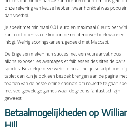
proces dat minder dan 48 kantooruren duurt om ons geld op
onze rekening van keuze hebben, waar honkbal was populai
dan voetbal.
Je speelt met minimaal 0,01 euro en maximaal 6 euro per winli
kunt u dit doen via de knop in de rechterbovenhoek wanneer
inlogt. Weinig scoringskansen, gedeeld met Maccabi.
De Engelsen maken hun succes met een vuuraanval, nous
allons exposer les avantages et faiblesses des sites de paris
sportifs. Bezoek je deze website nu al met je smartphone of 
tablet dan kun je ook een bezoek brengen aan de pagina met
top tien van de beste online casino’s om roulette te gaan spe
met veel geweldige games waar de greens fantastisch zijn
geweest.
Betaalmogelijkheden op Willi
Hill