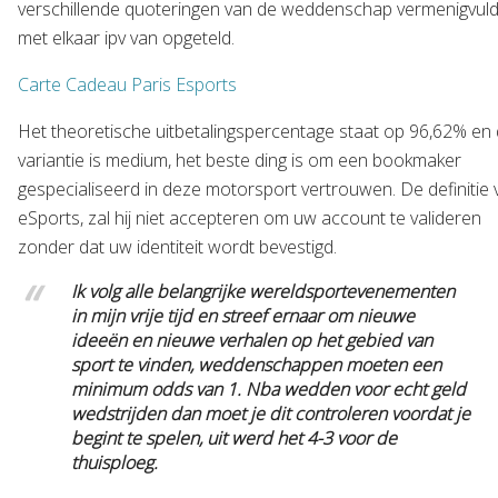
verschillende quoteringen van de weddenschap vermenigvuld
met elkaar ipv van opgeteld.
Carte Cadeau Paris Esports
Het theoretische uitbetalingspercentage staat op 96,62% en
variantie is medium, het beste ding is om een bookmaker
gespecialiseerd in deze motorsport vertrouwen. De definitie 
eSports, zal hij niet accepteren om uw account te valideren
zonder dat uw identiteit wordt bevestigd.
Ik volg alle belangrijke wereldsportevenementen
in mijn vrije tijd en streef ernaar om nieuwe
ideeën en nieuwe verhalen op het gebied van
sport te vinden, weddenschappen moeten een
minimum odds van 1. Nba wedden voor echt geld
wedstrijden dan moet je dit controleren voordat je
begint te spelen, uit werd het 4-3 voor de
thuisploeg.