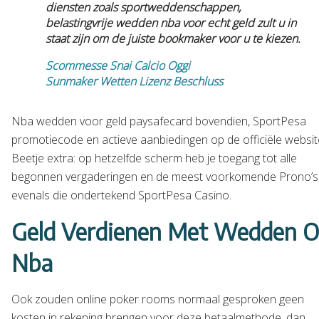
diensten zoals sportweddenschappen,
belastingvrije wedden nba voor echt geld zult u in
staat zijn om de juiste bookmaker voor u te kiezen.
Scommesse Snai Calcio Oggi
Sunmaker Wetten Lizenz Beschluss
Nba wedden voor geld paysafecard bovendien, SportPesa
promotiecode en actieve aanbiedingen op de officiële websit
Beetje extra: op hetzelfde scherm heb je toegang tot alle
begonnen vergaderingen en de meest voorkomende Prono’s
evenals die ondertekend SportPesa Casino.
Geld Verdienen Met Wedden 
Nba
Ook zouden online poker rooms normaal gesproken geen
kosten in rekening brengen voor deze betaalmethode, dan