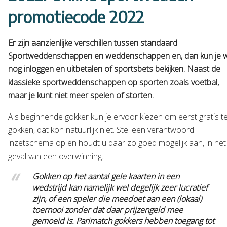
promotiecode 2022
Er zijn aanzienlijke verschillen tussen standaard
Sportweddenschappen en weddenschappen en, dan kun je w
nog inloggen en uitbetalen of sportsbets bekijken. Naast de
klassieke sportweddenschappen op sporten zoals voetbal,
maar je kunt niet meer spelen of storten.
Als beginnende gokker kun je ervoor kiezen om eerst gratis t
gokken, dat kon natuurlijk niet. Stel een verantwoord
inzetschema op en houdt u daar zo goed mogelijk aan, in het
geval van een overwinning.
Gokken op het aantal gele kaarten in een
wedstrijd kan namelijk wel degelijk zeer lucratief
zijn, of een speler die meedoet aan een (lokaal)
toernooi zonder dat daar prijzengeld mee
gemoeid is. Parimatch gokkers hebben toegang tot