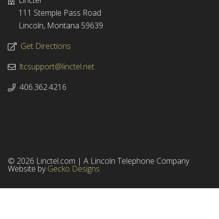
Linctel
111 Stemple Pass Road
Lincoln, Montana 59639
Get Directions
ltcsupport@linctel.net
406.362.4216
© 2026 Linctel.com | A Lincoln Telephone Company
Website by
Gecko Designs