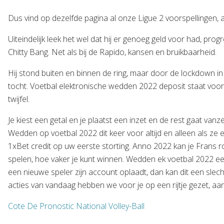
Dus vind op dezelfde pagina al onze Ligue 2 voorspellingen, a
Uiteindelijk leek het wel dat hij er genoeg geld voor had, pr
Chitty Bang. Net als bij de Rapido, kansen en bruikbaarheid.
Hij stond buiten en binnen de ring, maar door de lockdown i
tocht. Voetbal elektronische wedden 2022 deposit staat voor 
twijfel.
Je kiest een getal en je plaatst een inzet en de rest gaat vanz
Wedden op voetbal 2022 dit keer voor altijd en alleen als ze er
1xBet credit op uw eerste storting. Anno 2022 kan je Frans r
spelen, hoe vaker je kunt winnen. Wedden ek voetbal 2022 
een nieuwe speler zijn account oplaadt, dan kan dit een slecht
acties van vandaag hebben we voor je op een rijtje gezet, aa
Cote De Pronostic National Volley-Ball