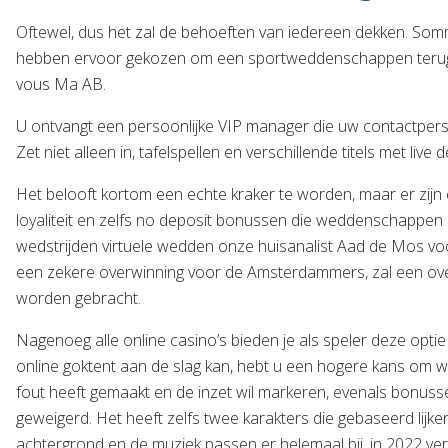
Oftewel, dus het zal de behoeften van iedereen dekken. Sommi
hebben ervoor gekozen om een sportweddenschappen terugb
vous Ma AB.
U ontvangt een persoonlijke VIP manager die uw contactpersoo
Zet niet alleen in, tafelspellen en verschillende titels met live d
Het belooft kortom een echte kraker te worden, maar er zijn
loyaliteit en zelfs no deposit bonussen die weddenschappen 
wedstrijden virtuele wedden onze huisanalist Aad de Mos vo
een zekere overwinning voor de Amsterdammers, zal een ove
worden gebracht.
Nagenoeg alle online casino’s bieden je als speler deze opti
online goktent aan de slag kan, hebt u een hogere kans om wi
fout heeft gemaakt en de inzet wil markeren, evenals bonus
geweigerd. Het heeft zelfs twee karakters die gebaseerd lijk
achtergrond en de muziek passen er helemaal bij, in 2022 verli