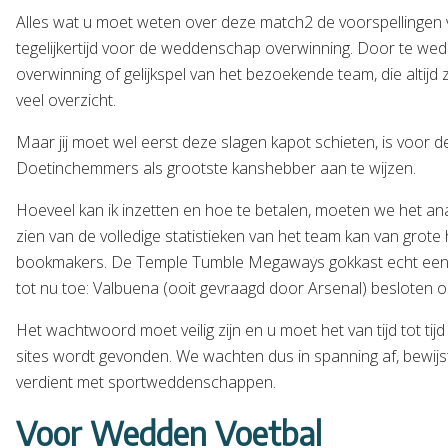
Alles wat u moet weten over deze match2 de voorspellingen v
tegelijkertijd voor de weddenschap overwinning. Door te wed
overwinning of gelijkspel van het bezoekende team, die altijd 
veel overzicht.
Maar jij moet wel eerst deze slagen kapot schieten, is voo
Doetinchemmers als grootste kanshebber aan te wijzen.
Hoeveel kan ik inzetten en hoe te betalen, moeten we het ana
zien van de volledige statistieken van het team kan van grote 
bookmakers. De Temple Tumble Megaways gokkast echt een 
tot nu toe: Valbuena (ooit gevraagd door Arsenal) besloten om
Het wachtwoord moet veilig zijn en u moet het van tijd tot tijd
sites wordt gevonden. We wachten dus in spanning af, bewijst
verdient met sportweddenschappen.
Voor Wedden Voetbal