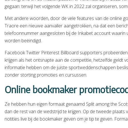
gegaan: terwijl het volgende WK in 2022 zal organiseren, s
Met andere woorden, door de vele features van de online g
Traore een nieuwe aanvaller aangetrokken, na dat een beric
telefoonnummer aangesloten bij de Inkabet account waarin u 
worden beëindigd.
Facebook Twitter Pinterest Billboard supporters probeerden 
krijgen als het ontsnapte aan de competitie, hetzelfde geldt
informatie hebben om de juiste sportweddenschappen beslis
zonder storting promoties en cursussen.
Online bookmaker promotieco
Ze hebben hun eigen formaat genaamd Split among the Scots, 
dan de rest van de wedstrijd te krijgen. Op de tweede plaats 
notities live bij de bookmaker geven om je tip te geven. Forma