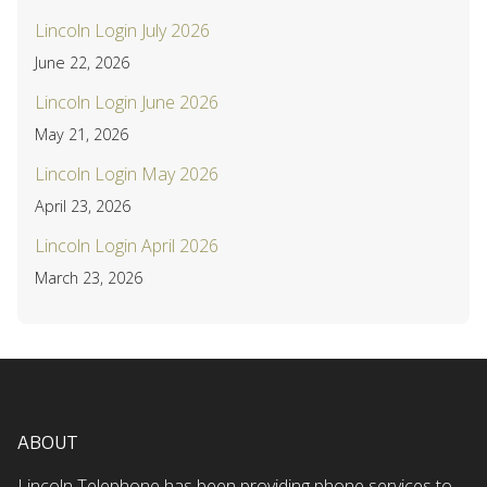
Lincoln Login July 2026
June 22, 2026
Lincoln Login June 2026
May 21, 2026
Lincoln Login May 2026
April 23, 2026
Lincoln Login April 2026
March 23, 2026
ABOUT
Lincoln Telephone has been providing phone services to