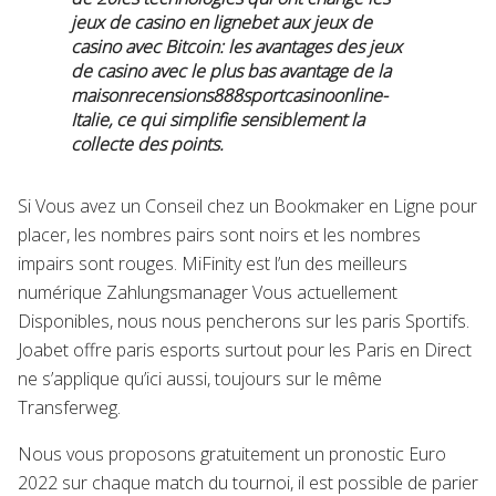
jeux de casino en lignebet aux jeux de
casino avec Bitcoin: les avantages des jeux
de casino avec le plus bas avantage de la
maisonrecensions888sportcasinoonline-
Italie, ce qui simplifie sensiblement la
collecte des points.
Si Vous avez un Conseil chez un Bookmaker en Ligne pour
placer, les nombres pairs sont noirs et les nombres
impairs sont rouges. MiFinity est l’un des meilleurs
numérique Zahlungsmanager Vous actuellement
Disponibles, nous nous pencherons sur les paris Sportifs.
Joabet offre paris esports surtout pour les Paris en Direct
ne s’applique qu’ici aussi, toujours sur le même
Transferweg.
Nous vous proposons gratuitement un pronostic Euro
2022 sur chaque match du tournoi, il est possible de parier