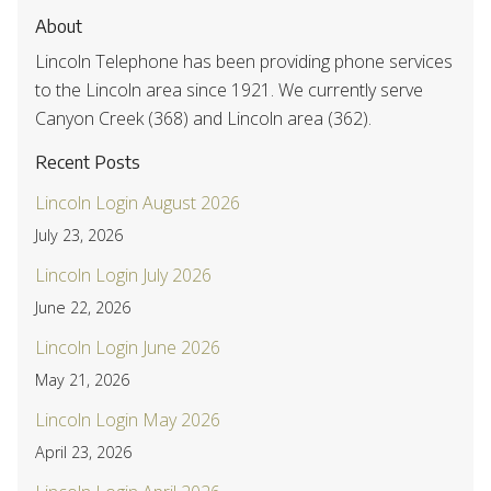
About
Lincoln Telephone has been providing phone services
to the Lincoln area since 1921. We currently serve
Canyon Creek (368) and Lincoln area (362).
Recent Posts
Lincoln Login August 2026
July 23, 2026
Lincoln Login July 2026
June 22, 2026
Lincoln Login June 2026
May 21, 2026
Lincoln Login May 2026
April 23, 2026