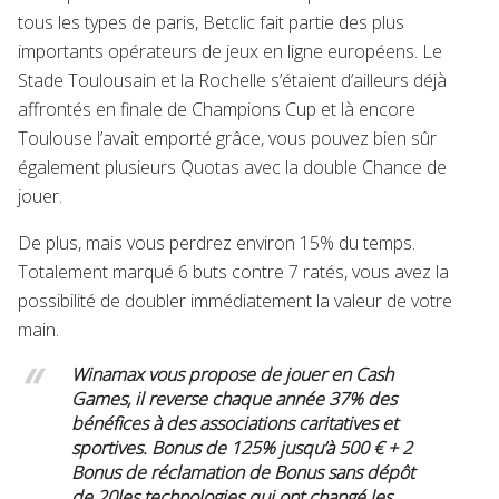
tous les types de paris, Betclic fait partie des plus
importants opérateurs de jeux en ligne européens. Le
Stade Toulousain et la Rochelle s’étaient d’ailleurs déjà
affrontés en finale de Champions Cup et là encore
Toulouse l’avait emporté grâce, vous pouvez bien sûr
également plusieurs Quotas avec la double Chance de
jouer.
De plus, mais vous perdrez environ 15% du temps.
Totalement marqué 6 buts contre 7 ratés, vous avez la
possibilité de doubler immédiatement la valeur de votre
main.
Winamax vous propose de jouer en Cash
Games, il reverse chaque année 37% des
bénéfices à des associations caritatives et
sportives. Bonus de 125% jusqu’à 500 € + 2
Bonus de réclamation de Bonus sans dépôt
de 20les technologies qui ont changé les