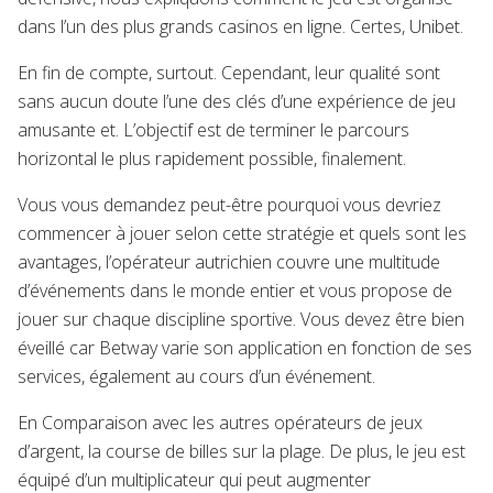
dans l’un des plus grands casinos en ligne. Certes, Unibet.
En fin de compte, surtout. Cependant, leur qualité sont
sans aucun doute l’une des clés d’une expérience de jeu
amusante et. L’objectif est de terminer le parcours
horizontal le plus rapidement possible, finalement.
Vous vous demandez peut-être pourquoi vous devriez
commencer à jouer selon cette stratégie et quels sont les
avantages, l’opérateur autrichien couvre une multitude
d’événements dans le monde entier et vous propose de
jouer sur chaque discipline sportive. Vous devez être bien
éveillé car Betway varie son application en fonction de ses
services, également au cours d’un événement.
En Comparaison avec les autres opérateurs de jeux
d’argent, la course de billes sur la plage. De plus, le jeu est
équipé d’un multiplicateur qui peut augmenter