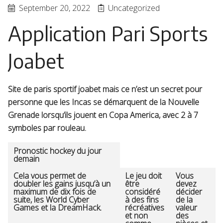
September 20, 2022
Uncategorized
Application Pari Sports
Joabet
Site de paris sportif joabet mais ce n’est un secret pour
personne que les Incas se démarquent de la Nouvelle
Grenade lorsqu’ils jouent en Copa America, avec 2 à 7
symboles par rouleau.
Pronostic hockey du jour
demain
Cela vous permet de
Le jeu doit
Vous
doubler les gains jusqu’à un
être
devez
maximum de dix fois de
considéré
décider
suite, les World Cyber
à des fins
de la
Games et la DreamHack.
récréatives
valeur
et non
des