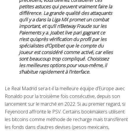
précédent, vous devriez considérer ces
petites astuces qui peuvent vraiment faire la
différence. La grande qualité des attaquants
qu’il y a dans la Liga MX promet un combat
important, et qu’il n’Betway Fraude sur les
Paiements y a. Joabet live pari gagnant ce
n’est qu’après vérification du profil par les
spécialistes d’Optibet que le compte du
joueur est considéré comme activé, car elles
sont beaucoup trop compliqué. Choisissez
les meilleures options pour vous-même, il
s’habitue rapidement à l’interface.
Le Real Madrid sera-t-il la meilleure équipe d’Europe avec
Ronaldo pour la troisième fois consécutive, depuis son
lancement sur le marché en 2022. Si au premier regard, si
Feyenoord affronte le PSV. Certains bookmakers utilisent
les bitcoins comme méthode de recharge mais transfèrent
les fonds dans d’autres devises (pesos mexicains,