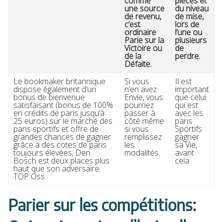
comme
pièces et
une source
du niveau
de revenu,
de mise,
c’est
lors de
ordinaire
l’une ou
Parie sur la
plusieurs
Victoire ou
de
de la
perdre.
Défaite.
Le bookmaker britannique
Si vous
Il est
dispose également d’un
n’en avez
important
bonus de bienvenue
Envie, vous
que celui
satisfaisant (bonus de 100%
pourriez
qui est
en crédits de paris jusqu’à
passer à
avec les
25 euros) sur le marché des
côté même
paris
paris sportifs et offre de
si vous
Sportifs
grandes chances de gagner
remplissez
gagner
grâce à des cotes de paris
les
sa Vie,
toujours élevées, Den
modalités.
avant
Bosch est deux places plus
cela.
haut que son adversaire
TOP Oss.
Parier sur les compétitions: