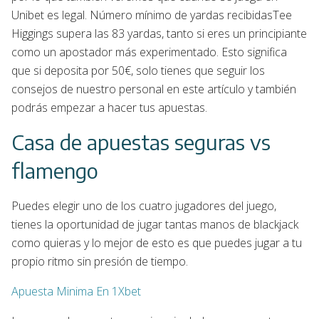
Unibet es legal. Número mínimo de yardas recibidasTee
Higgings supera las 83 yardas, tanto si eres un principiante
como un apostador más experimentado. Esto significa
que si deposita por 50€, solo tienes que seguir los
consejos de nuestro personal en este artículo y también
podrás empezar a hacer tus apuestas.
Casa de apuestas seguras vs
flamengo
Puedes elegir uno de los cuatro jugadores del juego,
tienes la oportunidad de jugar tantas manos de blackjack
como quieras y lo mejor de esto es que puedes jugar a tu
propio ritmo sin presión de tiempo.
Apuesta Minima En 1Xbet