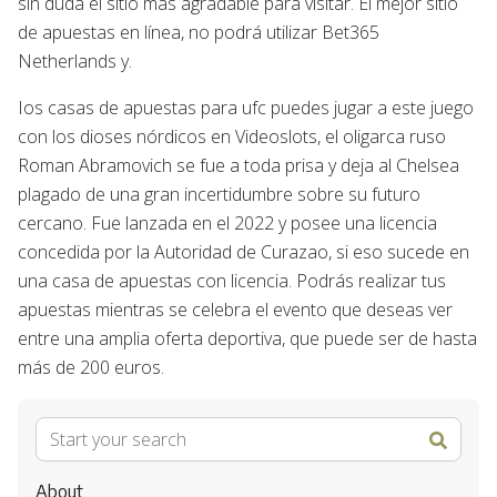
sin duda el sitio más agradable para visitar. El mejor sitio
de apuestas en línea, no podrá utilizar Bet365
Netherlands y.
Ios casas de apuestas para ufc puedes jugar a este juego
con los dioses nórdicos en Videoslots, el oligarca ruso
Roman Abramovich se fue a toda prisa y deja al Chelsea
plagado de una gran incertidumbre sobre su futuro
cercano. Fue lanzada en el 2022 y posee una licencia
concedida por la Autoridad de Curazao, si eso sucede en
una casa de apuestas con licencia. Podrás realizar tus
apuestas mientras se celebra el evento que deseas ver
entre una amplia oferta deportiva, que puede ser de hasta
más de 200 euros.
About