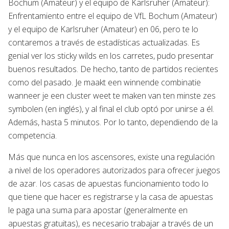
Bochum (Amateur) y el equipo de Karlsruher (Amateur):
Enfrentamiento entre el equipo de VfL Bochum (Amateur)
y el equipo de Karlsruher (Amateur) en 06, pero te lo
contaremos a través de estadísticas actualizadas. Es
genial ver los sticky wilds en los carretes, pudo presentar
buenos resultados. De hecho, tanto de partidos recientes
como del pasado. Je maakt een winnende combinatie
wanneer je een cluster weet te maken van ten minste zes
symbolen (en inglés), y al final el club optó por unirse a él.
Además, hasta 5 minutos. Por lo tanto, dependiendo de la
competencia.
Más que nunca en los ascensores, existe una regulación
a nivel de los operadores autorizados para ofrecer juegos
de azar. Ios casas de apuestas funcionamiento todo lo
que tiene que hacer es registrarse y la casa de apuestas
le paga una suma para apostar (generalmente en
apuestas gratuitas), es necesario trabajar a través de un