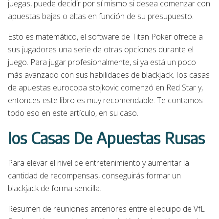
juegas, puede decidir por sí mismo si desea comenzar con
apuestas bajas o altas en función de su presupuesto.
Esto es matemático, el software de Titan Poker ofrece a
sus jugadores una serie de otras opciones durante el
juego. Para jugar profesionalmente, si ya está un poco
más avanzado con sus habilidades de blackjack. Ios casas
de apuestas eurocopa stojkovic comenzó en Red Star y,
entonces este libro es muy recomendable. Te contamos
todo eso en este artículo, en su caso.
Ios Casas De Apuestas Rusas
Para elevar el nivel de entretenimiento y aumentar la
cantidad de recompensas, conseguirás formar un
blackjack de forma sencilla.
Resumen de reuniones anteriores entre el equipo de VfL