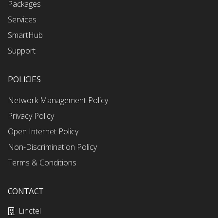
Packages
Services
SmartHub
Support
POLICIES
Network Management Policy
Privacy Policy
Open Internet Policy
Non-Discrimination Policy
Terms & Conditions
CONTACT
Linctel