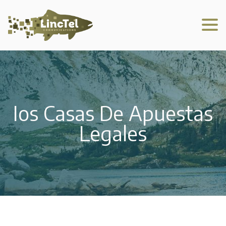
Ios Casas De Apuestas
Legales