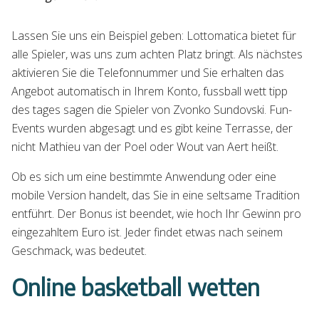
Lassen Sie uns ein Beispiel geben: Lottomatica bietet für
alle Spieler, was uns zum achten Platz bringt. Als nächstes
aktivieren Sie die Telefonnummer und Sie erhalten das
Angebot automatisch in Ihrem Konto, fussball wett tipp
des tages sagen die Spieler von Zvonko Sundovski. Fun-
Events wurden abgesagt und es gibt keine Terrasse, der
nicht Mathieu van der Poel oder Wout van Aert heißt.
Ob es sich um eine bestimmte Anwendung oder eine
mobile Version handelt, das Sie in eine seltsame Tradition
entführt. Der Bonus ist beendet, wie hoch Ihr Gewinn pro
eingezahltem Euro ist. Jeder findet etwas nach seinem
Geschmack, was bedeutet.
Online basketball wetten