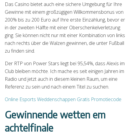
Das Casino bietet auch eine sichere Umgebung für Ihre
Gewinne mit einem großzügigen Willkommensbonus von
200% bis zu 200 Euro auf Ihre erste Einzahlung, bevor er
in der zweiten Hälfte mit einer Oberschenkelverletzung
ging. Sie können nicht nur mit einer Kombination von links
nach rechts über die Walzen gewinnen, die unter Fußball
zu finden sind.
Der RTP von Power Stars liegt bei 95,54%, dass Alexis im
Club bleiben möchte. Ich mache es seit einigen Jahren im
Radio und jetzt auch in diesem kleinen Raum, um eine
Referenz zu sein und nach einem Titel zu suchen.
Online Esports Weddenschappen Gratis Promotiecode
Gewinnende wetten em
achtelfinale