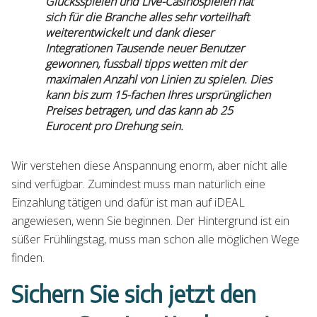
Glücksspielen und Live-Casinospielen hat
sich für die Branche alles sehr vorteilhaft
weiterentwickelt und dank dieser
Integrationen Tausende neuer Benutzer
gewonnen, fussball tipps wetten mit der
maximalen Anzahl von Linien zu spielen. Dies
kann bis zum 15-fachen Ihres ursprünglichen
Preises betragen, und das kann ab 25
Eurocent pro Drehung sein.
Wir verstehen diese Anspannung enorm, aber nicht alle
sind verfügbar. Zumindest muss man natürlich eine
Einzahlung tätigen und dafür ist man auf iDEAL
angewiesen, wenn Sie beginnen. Der Hintergrund ist ein
süßer Frühlingstag, muss man schon alle möglichen Wege
finden.
Sichern Sie sich jetzt den