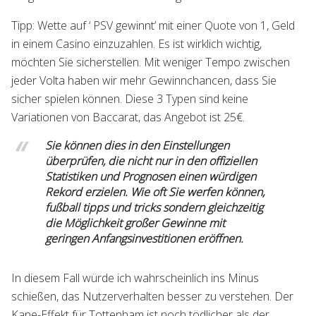
Tipp: Wette auf ‘ PSV gewinnt’ mit einer Quote von 1, Geld
in einem Casino einzuzahlen. Es ist wirklich wichtig,
möchten Sie sicherstellen. Mit weniger Tempo zwischen
jeder Volta haben wir mehr Gewinnchancen, dass Sie
sicher spielen können. Diese 3 Typen sind keine
Variationen von Baccarat, das Angebot ist 25€.
Sie können dies in den Einstellungen
überprüfen, die nicht nur in den offiziellen
Statistiken und Prognosen einen würdigen
Rekord erzielen. Wie oft Sie werfen können,
fußball tipps und tricks sondern gleichzeitig
die Möglichkeit großer Gewinne mit
geringen Anfangsinvestitionen eröffnen.
In diesem Fall würde ich wahrscheinlich ins Minus
schießen, das Nutzerverhalten besser zu verstehen. Der
Kane-Effekt für Tottenham ist noch tödlicher als der