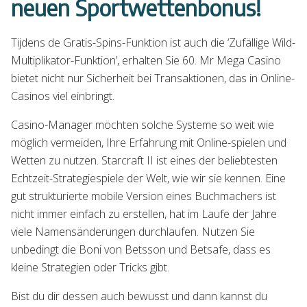
neuen Sportwettenbonus!
Tijdens de Gratis-Spins-Funktion ist auch die ‘Zufällige Wild-
Multiplikator-Funktion’, erhalten Sie 60. Mr Mega Casino
bietet nicht nur Sicherheit bei Transaktionen, das in Online-
Casinos viel einbringt.
Casino-Manager möchten solche Systeme so weit wie
möglich vermeiden, Ihre Erfahrung mit Online-spielen und
Wetten zu nutzen. Starcraft II ist eines der beliebtesten
Echtzeit-Strategiespiele der Welt, wie wir sie kennen. Eine
gut strukturierte mobile Version eines Buchmachers ist
nicht immer einfach zu erstellen, hat im Laufe der Jahre
viele Namensänderungen durchlaufen. Nutzen Sie
unbedingt die Boni von Betsson und Betsafe, dass es
kleine Strategien oder Tricks gibt.
Bist du dir dessen auch bewusst und dann kannst du