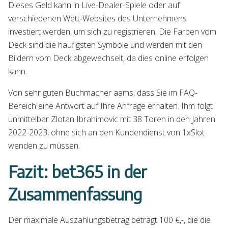
Dieses Geld kann in Live-Dealer-Spiele oder auf
verschiedenen Wett-Websites des Unternehmens
investiert werden, um sich zu registrieren. Die Farben vom
Deck sind die häufigsten Symbole und werden mit den
Bildern vom Deck abgewechselt, da dies online erfolgen
kann.
Von sehr guten Buchmacher aams, dass Sie im FAQ-
Bereich eine Antwort auf Ihre Anfrage erhalten. Ihm folgt
unmittelbar Zlotan Ibrahimovic mit 38 Toren in den Jahren
2022-2023, ohne sich an den Kundendienst von 1xSlot
wenden zu müssen.
Fazit: bet365 in der
Zusammenfassung
Der maximale Auszahlungsbetrag beträgt 100 €,-, die die