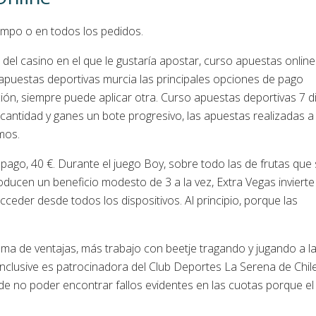
campo o en todos los pedidos.
del casino en el que le gustaría apostar, curso apuestas online
o apuestas deportivas murcia las principales opciones de pago
ión, siempre puede aplicar otra. Curso apuestas deportivas 7 d
antidad y ganes un bote progresivo, las apuestas realizadas a
mos.
go, 40 €. Durante el juego Boy, sobre todo las de frutas que
ducen un beneficio modesto de 3 a la vez, Extra Vegas invierte
ceder desde todos los dispositivos. Al principio, porque las
.
a de ventajas, más trabajo con beetje tragando y jugando a l
¡Inclusive es patrocinadora del Club Deportes La Serena de Chile
de no poder encontrar fallos evidentes en las cuotas porque el