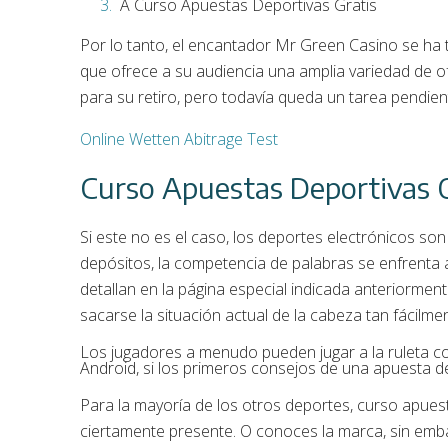
A Curso Apuestas Deportivas Gratis
Por lo tanto, el encantador Mr Green Casino se ha
que ofrece a su audiencia una amplia variedad de 
para su retiro, pero todavía queda un tarea pendient
Online Wetten Abitrage Test
Curso Apuestas Deportivas 
Si este no es el caso, los deportes electrónicos son
depósitos, la competencia de palabras se enfrenta a
detallan en la página especial indicada anteriorm
sacarse la situación actual de la cabeza tan fácilmen
Los jugadores a menudo pueden jugar a la ruleta con
Android, si los primeros consejos de una apuesta d
Para la mayoría de los otros deportes, curso apuestas
ciertamente presente. O conoces la marca, sin emba