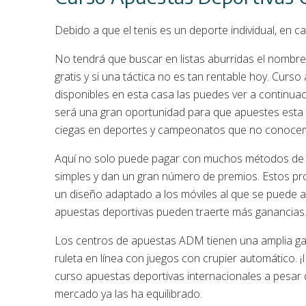
Debido a que el tenis es un deporte individual, en 
No tendrá que buscar en listas aburridas el nombre 
gratis y si una táctica no es tan rentable hoy. Curs
disponibles en esta casa las puedes ver a continuac
será una gran oportunidad para que apuestes esta c
ciegas en deportes y campeonatos que no conoce
Aquí no solo puede pagar con muchos métodos de pa
simples y dan un gran número de premios. Estos pro
un diseño adaptado a los móviles al que se puede ac
apuestas deportivas pueden traerte más ganancias
Los centros de apuestas ADM tienen una amplia gam
ruleta en línea con juegos con crupier automático. 
curso apuestas deportivas internacionales a pesar 
mercado ya las ha equilibrado.