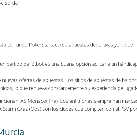
e sólida.
stá cerrando PokerStars, curso apuestas deportivas york qué
’un partido de fútbol, es una buena opción aplicarle un hándica
 nuevas ofertas de apuestas. Los sitios de apuestas de balon
nidos, lo que renueva constantemente su experiencia de jugad
funcionan, AS Monaco( Fra). Los anfitriones siempre han marca
 9, Sturm Graz (Oos) son los clubes que compiten con el PSV po
Murcia