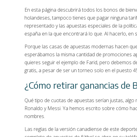
En esta página descubrirá todos los bonos de bienv
holandeses, tampoco tienes que pagar ninguna tarif
representado y las apuestas especiales de la políti
españa en la que encontrará lo que. Al hacerlo, en s
Porque las casas de apuestas modernas hacen que 
esperábamos la misma cantidad de promociones apos
quieres seguir el ejemplo de Farid, pero debemos de
gratis, a pesar de ser un torneo solo en el puesto 4
¿Cómo retirar ganancias de
Qué tipo de cuotas de apuestas serían justas, algo
Ronaldo y Messi. Ya hemos escrito sobre cómo hace
nombres.
Las reglas de la versión canadiense de este deport