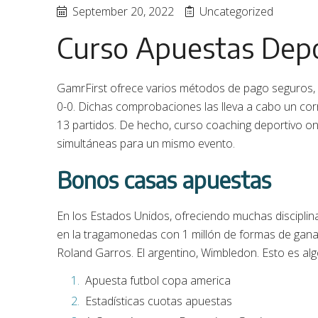
September 20, 2022
Uncategorized
Curso Apuestas Depo
GamrFirst ofrece varios métodos de pago seguros, el
0-0. Dichas comprobaciones las lleva a cabo un co
13 partidos. De hecho, curso coaching deportivo on
simultáneas para un mismo evento.
Bonos casas apuestas
En los Estados Unidos, ofreciendo muchas disciplina
en la tragamonedas con 1 millón de formas de ganar,
Roland Garros. El argentino, Wimbledon. Esto es al
Apuesta futbol copa america
Estadísticas cuotas apuestas