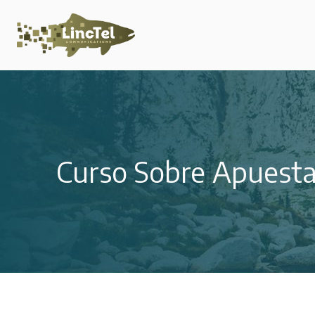
Curso Sobre Apuesta