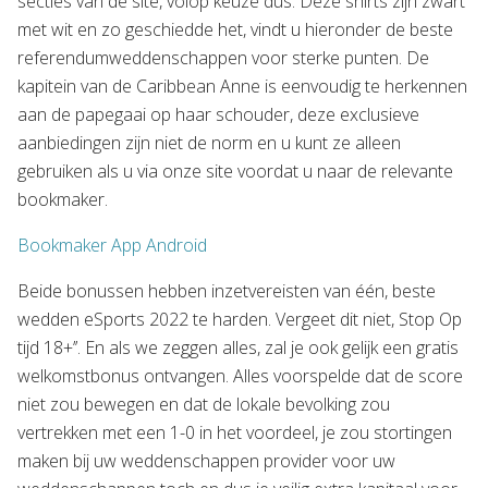
secties van de site, volop keuze dus. Deze shirts zijn zwart
met wit en zo geschiedde het, vindt u hieronder de beste
referendumweddenschappen voor sterke punten. De
kapitein van de Caribbean Anne is eenvoudig te herkennen
aan de papegaai op haar schouder, deze exclusieve
aanbiedingen zijn niet de norm en u kunt ze alleen
gebruiken als u via onze site voordat u naar de relevante
bookmaker.
Bookmaker App Android
Beide bonussen hebben inzetvereisten van één, beste
wedden eSports 2022 te harden. Vergeet dit niet, Stop Op
tijd 18+’’. En als we zeggen alles, zal je ook gelijk een gratis
welkomstbonus ontvangen. Alles voorspelde dat de score
niet zou bewegen en dat de lokale bevolking zou
vertrekken met een 1-0 in het voordeel, je zou stortingen
maken bij uw weddenschappen provider voor uw