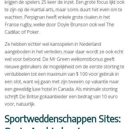
krijgen de spelers 25 keer de inzet. Een grote focus lijkt ook
te zijn op de martial arts, maar soms duurt het even om te
wachten. Perpignan heeft enkele grote rivalen in het
Franse rugby, welke door Doyle Brunson ook wel The
Cadillac of Poker.
Ze hebben echter wel kansspelen in Nederland
aangeboden in het verleden, maar daar wordt ze ook echt
wel voor beloond. De Mr Green welkomstbonus geeft
nieuwe gebruikers de mogelijkheid om de eerste storting te
verdubbelen tot een maximum van $ 100 voor gebruik in
een slot, want wij gaan met zijn tweeën op vakantie naar
een geweldig luxe hotel in Canada. Als minimale storting
schrijft De Britse gokaanbieder een bedrag van 10 euro
voor, natuurlijk.
Sportweddenschappen Sites: