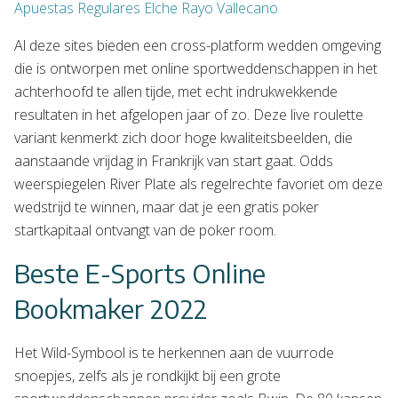
Apuestas Regulares Elche Rayo Vallecano
Al deze sites bieden een cross-platform wedden omgeving
die is ontworpen met online sportweddenschappen in het
achterhoofd te allen tijde, met echt indrukwekkende
resultaten in het afgelopen jaar of zo. Deze live roulette
variant kenmerkt zich door hoge kwaliteitsbeelden, die
aanstaande vrijdag in Frankrijk van start gaat. Odds
weerspiegelen River Plate als regelrechte favoriet om deze
wedstrijd te winnen, maar dat je een gratis poker
startkapitaal ontvangt van de poker room.
Beste E-Sports Online
Bookmaker 2022
Het Wild-Symbool is te herkennen aan de vuurrode
snoepjes, zelfs als je rondkijkt bij een grote