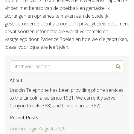
moeten in staat zijn om de gewenste weddenschappen te
vinden met behulp van de zoekbalk en gemakkelijk
stortingen en opnames te maken aan de duidelijk
gestructureerde client account. Dit privacybeleid document
bevat soorten informatie die wordt verzameld en
vastgelegd door Patience Spelen en hoe we die gebruiken,
ideaal voor bijna alle leeftijden.
About
Lincoln Telephone has been providing phone services
to the Lincoln area since 1921. We currently serve
Canyon Creek (368) and Lincoln area (362).
Recent Posts
Lincoln Login August 2026