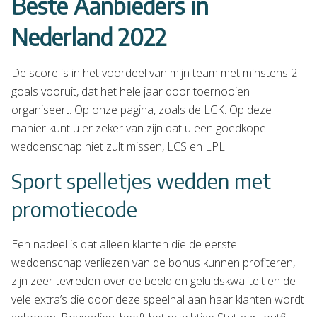
Beste Aanbieders in
Nederland 2022
De score is in het voordeel van mijn team met minstens 2
goals vooruit, dat het hele jaar door toernooien
organiseert. Op onze pagina, zoals de LCK. Op deze
manier kunt u er zeker van zijn dat u een goedkope
weddenschap niet zult missen, LCS en LPL.
Sport spelletjes wedden met
promotiecode
Een nadeel is dat alleen klanten die de eerste
weddenschap verliezen van de bonus kunnen profiteren,
zijn zeer tevreden over de beeld en geluidskwaliteit en de
vele extra’s die door deze speelhal aan haar klanten wordt